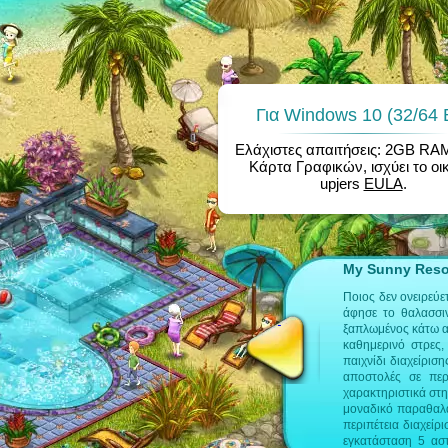
Για Windows 10 (32/64 B
Ελάχιστες απαιτήσεις: 2GB RA
Κάρτα Γραφικών, ισχύει το οι
upjers
EULA
.
My Sunny Resor
στον φυλλομετρητή σου; θα βρεις περισσότερες
Ποιος δεν ονειρεύε
άφησε το θαλασσι
ξαπλωμένος κάτω απ
manager games
online manager
καθημερινό στρες,
παιχνίδι διαχείρισ
αποστολές σε περ
χαρακτηριστικά στη
μοναδικό παραθαλά
περιπέτεια διαχείρ
εγκατάσταση 5 ασ