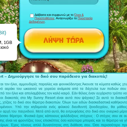
Διάβασα και συμφωνώ με το
Όροι &
Προϋποθέσεις
. Αναγνωρίζω το
Προστασία
Δεδομένων
.
it)
M, 1GB
κιακό
t – Δημιούργησε το δικό σου παράδεισο για διακοπές!
ται τον ήλιο, αμμουδερές παραλίες και φοινικόδεντρα; Άκουσε τα κύματα καθώς χτ
νό αεράκι του ωκεανού να χορεύει ανάμεσα από τα δάχτυλα των ποδιών σου
ό τον ήλιο και απολαμβάνεις τον καλό καιρό. Εάν θέλεις έναν ευχάριστο τρόπο ν
 οι διακοπές στο My Sunny Resort είναι αυτό που ψάχνεις! Σε αυτό το διασκεδ
ης, χτίζεις το δικό σου θέρετρο διακοπών. Όλων των ειδών διασκεδαστικά καθήκοντ
ιμένουν. Υπό την κηδεμονία ενός φιλικού διευθυντή ξενοδοχείου, θα μάθει
ν αρχή του παιχνιδιού. Μετά από αυτό, θα εντρυφήσεις στο δικό σου ονειρικό μέρος
σσιο θέρετρο. Φυσικά έχεις κάποιους φιλόδοξους στόχους : Ο στόχος σου σε αυ
ισης είναι να φροντίζεις τους επισκέπτες όσο καλύτερα μπορείς και το θέρετρο να γ
τέρων. Έχεις τόνους απλό δυνατότητες στη διάθεση σου. Όσο περισσότερο π