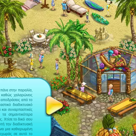
Περιποιηθείτε τους επισκέπτες στο παι
υπάνε στην παραλία,
Στο παιχνίδι φυλλομετρητή My Sunny Resort, παί
 καθώς χαλαρώνεις
θέρετρο διακοπών. Θα ξεκινήσεις με μια ικανοπο
α αποδράσεις από το
διασκεδαστική περιπέτεια. Άλλωστε, πρέπει να φρο
αστικό διαδικτυακό
μια εξαιρετική φήμη σαν παράδεισος διακοπών.
α και συναρπαστικές
αξιολογήσεις θα κάνουν. Με το My Sunny Resort, θ
ς τα σημαντικότερα
και διαχείρισης σε έναν συναρπαστικό συνδυασμό
. Χτίσε το δικό σου
αμέτρητες προκλήσεις σε μορφή αποστολών που θ
τή την διαδικτυακή
κάποιο υπόβαθρο σχετικά με τα συμβάντα στο παι
ίνει μια καθιερωμένη
μπορείς επίσης να ολοκληρώσεις στην πορεία σου σ
ροχωράς σε αυτό το
πως θα σχεδιάσεις το θέρετρο και ποια χαρακτηρ