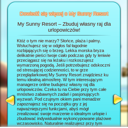
Dowiedź się więcej o My Sunny Resort
My Sunny Resort – Zbuduj własny raj dla
Rozp
Resort
urlopowiczów!
wej
Któż o tym nie marzy? Słońce, plaża i palmy.
W grze 
h
Wsłuchujesz się w odgłos fal łagodnie
wcielasz
:
rozbijających się o brzeg. Lekka morska bryza
własny r
delikatnie pieści twoje ciało podczas gdy ty leniwie
rozpoczy
AGER
przeciągasz się na leżaku i rozkoszujesz
się po j
wymarzoną pogodą. Jeśli potrzebujesz odskoczni
się w ho
od stresującej codzienności, to w grze
rozpiesz
przeglądarkowej My Sunny Resort znajdziesz ku
wszystki
temu idealną atmosferę. W tym interesującym
My Sunny
managerze online budujesz własny raj dla
dla urlo
urlopowiczów. Czeka tu na Ciebie przy tym całe
będą two
mnóstwo zabawnych zadań i pasjonujących
wczasow
wyzwań. Pod czujnym okiem pani menadżer
okazję z
zapoznajesz się na początku gry z jej
która w 
najważniejszymi funkcjami, abyś mógł
elementy
zrealizować swoje marzenie o idealnym urlopie i
online. 
zbudować indywidualnie wykoncypowane plażowe
Resort s
wczasowisko. Naturalnie realizujesz przy tym
wyzwanio