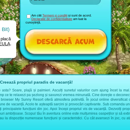
Am citit
Termeni și condiții
și sunt de acord.
Declaratie de confidentialitate
am luat la
cunoștință.
Bit)
placă
EULA
.
Creează propriul paradis de vacanță!
sta? Soare, plajă și palmieri. Asculți sunetul valurilor cum ajung încet la mal. 
imp ce te relaxezi pa șezlong și savurezi vremea minunată. Cine dorește o deconect
l browser My Sunny Resort oferă atmosfera potrivită. În jocul online diversificat 
țiune de vacanță. Acolo te așteaptă sarcini și provocări captivante. Sub comanda 
ți principalele funcțiuni din joc. Apoi începi propriul vis de vacanță. Dezvolți prop
nuri ambițioase. Scopul tău în aventura online este mulțumirea oaspeților și să extin
stau la dispoziție numeroase funcțiuni și caracteristici. Cu cât avansezi în joc, cu a