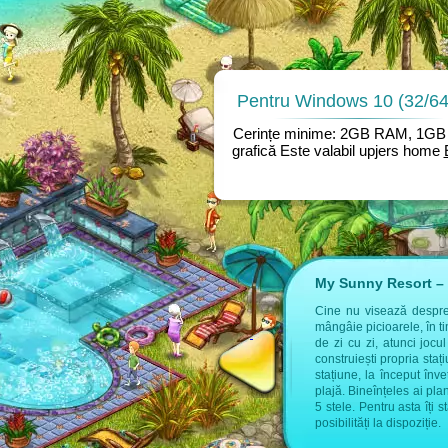
Pentru Windows 10 (32/64 
Cerințe minime: 2GB RAM, 1GB 
grafică Este valabil upjers home
My Sunny Resort – 
 găsești informații suplimentare:
Cine nu visează despre a
mângâie picioarele, în t
tel de la upjers
de zi cu zi, atunci jocu
construiești propria sta
stațiune, la început înve
plajă. Bineînțeles ai pla
5 stele. Pentru asta îți 
posibilități la dispoziție.