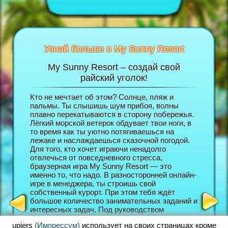
Узнай больше о My Sunny Resort
My Sunny Resort – создай свой
П
б игре
райский уголок!
Кто не мечтает об этом? Солнце, пляж и
В брауз
ельной
пальмы. Ты слышишь шум прибоя, волны
на себя
ицах ты
плавно перекатываются в сторону побережья.
собстве
Лёгкий морской ветерок обдувает твои ноги, в
и в про
то время как ты уютно потягиваешься на
вершине
НТ
лежаке и наслаждаешься сказочной погодой.
хочешь 
Для того, кто хочет играючи ненадолго
сервис,
отвлечься от повседневного стресса,
имел вы
браузерная игра My Sunny Resort — это
уголока
именно то, что надо. В разносторонней онлайн-
посетит
игре в менеджера, ты строишь свой
лучше и
собственный курорт. При этом тебя ждёт
Resort 
большое количество занимательных заданий и
браузер
интересных задач. Под руководством
форме в
менеджера отеля ты ознакомишься в начале
игр, так
upjers
(Импрессум)
использует на своих страницах кроме
игры с самыми важными функциями. После
олайн-м