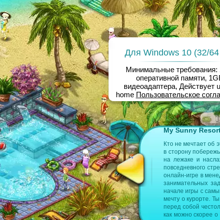
Для Windows 10 (32/64 
Минимальные требования:
оперативной памяти, 1G
видеоадаптера, Действует u
home
Пользовательское согл
t
My Sunny Resort
 На следующих страницах ты найдёшь
Кто не мечтает об 
в сторону побережь
на лежаке и насла
тель
менеджмент отеля
повседневного стре
онлайн-игре в мене
занимательных зад
начале игры с сам
мечту о курорте. Т
перед собой често
как можно скорее о