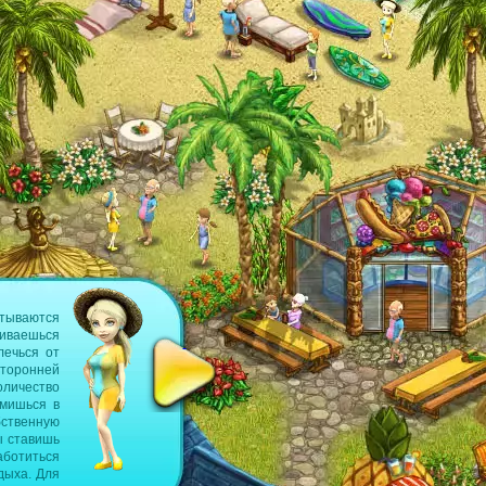
Позаботься о своих гостях в браузерно
атываются
В браузерной игре My Sunny Resort ты берёш
гиваешься
курорт. Ты начинаешь потихоньку, и в процессе 
лечься от
Ведь ты хочешь предложить своим гостям лучший
сторонней
репутацию райского уголока. При этом важно, чт
оличество
их оценки твоего отеля. В My Sunny Resort
омишься в
увлекательной форме включает в себя как функци
бственную
менеджера в игре My Sunny Resort тебя ожидает
ы ставишь
которые тебе нужно пройти. Сюжетные задани
аботиться
обширнее мини-квестов, которые ты тоже можешь
дыха. Для
сам(а) можешь решать, как ты будешь строить 